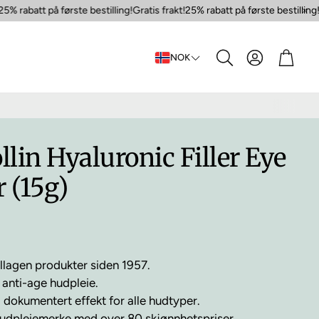
% rabatt på første bestilling!
Gratis frakt!
25% rabatt på første bestilling!
Gr
Konto
Handl
NOK
Søk
llin Hyaluronic Filler Eye
 (15g)
llagen produkter siden 1957.
anti-age hudpleie.
dokumentert effekt for alle hudtyper.
hudpleiemerke med over 80 skjønnhetspriser.