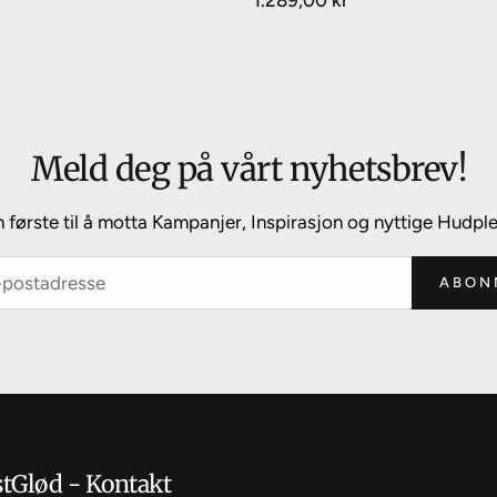
Vanlig
1.289,00 kr
pris
Meld deg på vårt nyhetsbrev!
n første til å motta Kampanjer, Inspirasjon og nyttige Hudple
ABON
tGlød - Kontakt