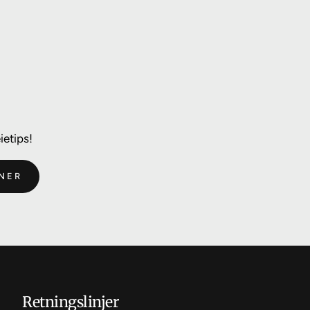
ietips!
NER
Retningslinjer