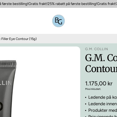
rste bestilling!
Gratis frakt!
25% rabatt på første bestilling!
Gratis frakt!
25
 Filler Eye Contour (15g)
G.M. COLLIN
G.M. Co
Contour
Vanlig
1.175,00 kr
pris
Mva inkludert.
Ledende på ko
Ledende innen 
Produkter med 
Prisvinnende 