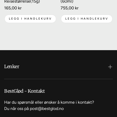
Reisestørrelse(15g)
(60ml)
Vanlig
165,00 kr
Vanlig
755,00 kr
pris
pris
LEGG I HANDLEKURV
LEGG I HANDLEKURV
Lenker
Hvorfor velge BestGlød?
Om oss
BestGlød - Kontakt
Kontakt oss
Har du spørsmål eller ønsker å komme i kontakt?
Du når oss på post@bestglod.no
Vanlige spørsmål