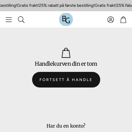
estilling!
Gratis frakt!
25% rabatt på første bestilling!
Gratis frakt!
25% rabat
Konto
Han
Søk
Handlekurven din er tom
FORTSETT Å HANDLE
Har du en konto?