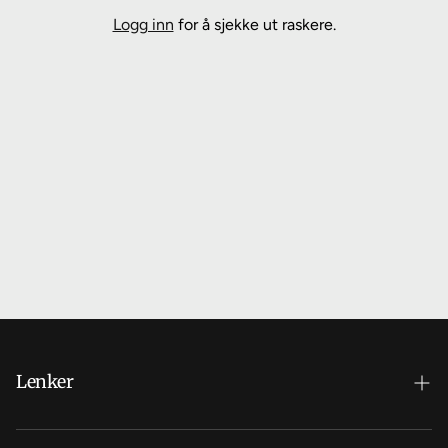
Logg inn
for å sjekke ut raskere.
Laster
inn
…
Lenker
Hvorfor velge BestGlød?