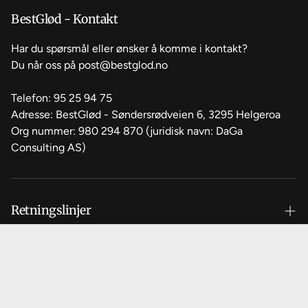
Om oss
BestGlød - Kontakt
Kontakt oss
Har du spørsmål eller ønsker å komme i kontakt?
Du når oss på post@bestglod.no
Vanlige spørsmål
Telefon: 95 25 94 75
Adresse: BestGlød - Søndersrødveien 6, 3295 Helgeroa
Org nummer: 980 294 870 (juridisk navn: DaGa
Consulting AS)
Retningslinjer
Vilkår for bruk
NOK
NB
Retningslinjer for angrerett
Personvernerklæring