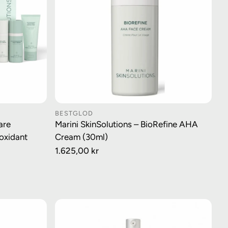
BESTGLOD
URV
LEGG I HANDLEKURV
are
Marini SkinSolutions – BioRefine AHA
oxidant
Cream (30ml)
Vanlig
1.625,00 kr
pris