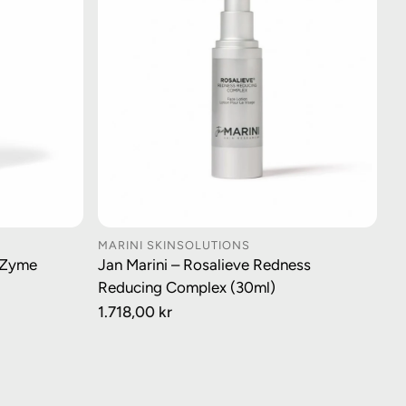
MARINI SKINSOLUTIONS
URV
LEGG I HANDLEKURV
t Zyme
Jan Marini – Rosalieve Redness
Reducing Complex (30ml)
Vanlig
1.718,00 kr
pris