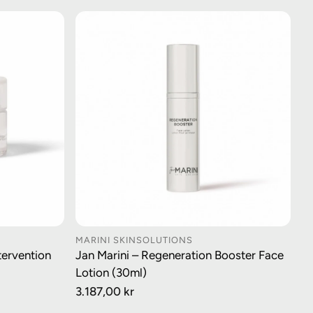
MARINI SKINSOLUTIONS
URV
LEGG I HANDLEKURV
tervention
Jan Marini – Regeneration Booster Face
Lotion (30ml)
Vanlig
3.187,00 kr
pris