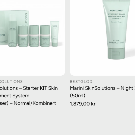
NSOLUTIONS
BESTGLOD
GG I HANDLEKURV
LEGG I HANDLEK
olutions – Starter KIT Skin
Marini SkinSolutions – Nigh
ment System
(50ml)
elser) – Normal/Kombinert
Vanlig
1.879,00 kr
pris