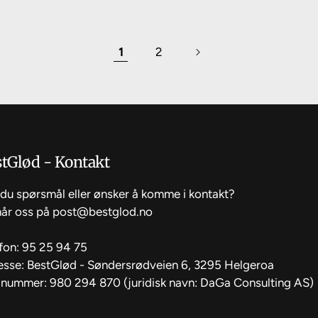
1
2
tGlød - Kontakt
du spørsmål eller ønsker å komme i kontakt?
når oss på post@bestglod.no
fon: 95 25 94 75
esse: BestGlød - Søndersrødveien 6, 3295 Helgeroa
 nummer: 980 294 870 (juridisk navn: DaGa Consulting AS)