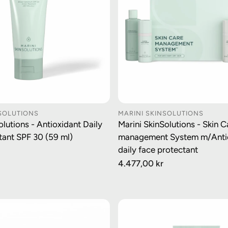
NSOLUTIONS
MARINI SKINSOLUTIONS
GG I HANDLEKURV
LEGG I HANDLEK
olutions - Antioxidant Daily
Marini SkinSolutions - Skin C
tant SPF 30 (59 ml)
management System m/Anti
daily face protectant
Vanlig
4.477,00 kr
pris