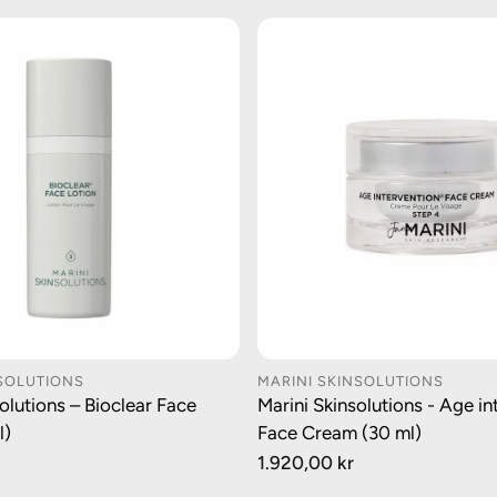
NSOLUTIONS
MARINI SKINSOLUTIONS
GG I HANDLEKURV
LEGG I HANDLEK
olutions – Bioclear Face
Marini Skinsolutions - Age in
l)
Face Cream (30 ml)
Vanlig
1.920,00 kr
pris