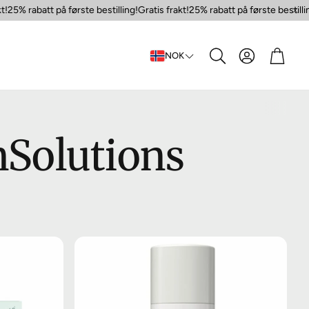
25% rabatt på første bestilling!
Gratis frakt!
25% rabatt på første bestilling
Konto
Handl
NOK
Søk
nSolutions