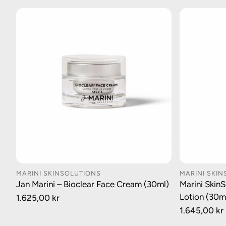
MARINI SKINSOLUTIONS
MARINI SKI
LEGG I HANDLEKURV
LE
Jan Marini – Bioclear Face Cream (30ml)
Marini SkinS
Lotion (30m
Vanlig
1.625,00 kr
pris
Vanlig
1.645,00 kr
pris