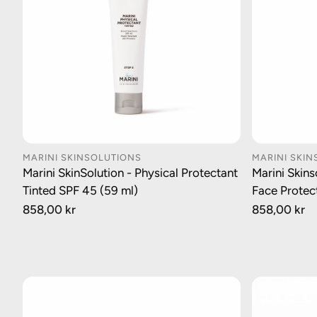
MARINI SKINSOLUTIONS
MARINI SKI
LEGG I HANDLEKURV
LE
Marini SkinSolution - Physical Protectant
Marini Skins
Tinted SPF 45 (59 ml)
Face Protec
Vanlig
858,00 kr
Vanlig
858,00 kr
pris
pris