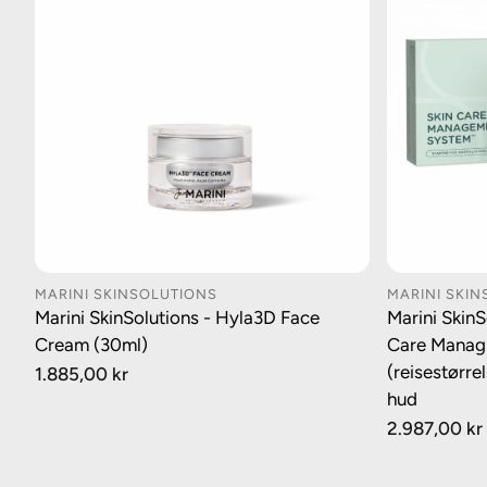
MARINI SKINSOLUTIONS
MARINI SKI
LEGG I HANDLEKURV
LE
Marini SkinSolutions - Hyla3D Face
Marini SkinS
Cream (30ml)
Care Manag
(reisestørr
Vanlig
1.885,00 kr
pris
hud
Vanlig
2.987,00 kr
pris