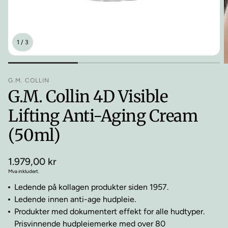
1
/
3
G.M. COLLIN
G.M. Collin 4D Visible
Lifting Anti-Aging Cream
(50ml)
Vanlig
1.979,00 kr
pris
Mva inkludert.
Ledende på kollagen produkter siden 1957.
Ledende innen anti-age hudpleie.
Produkter med dokumentert effekt for alle hudtyper.
Prisvinnende hudpleiemerke med over 80