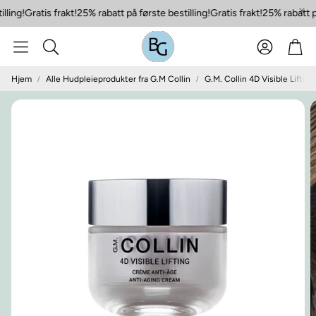
ling!
Gratis frakt!
25% rabatt på første bestilling!
Gratis frakt!
25% rabatt på
Konto
Han
Søk
Hjem
Alle Hudpleieprodukter fra G.M Collin
G.M. Collin 4D Visible Lifti