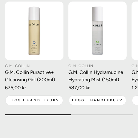
- Hyaluronic acid filling spheres: Fukter, jevner ut
Ta kontakt for spørsmål eller veiledning.
hudoverflaten.
G.M. COLLIN
G.M. COLLIN
G.
G.M. Collin Puractive+
G.M. Collin Hydramucine
G.
Cleansing Gel (200ml)
Hydrating Mist (150ml)
Ey
Vanlig
675,00 kr
Vanlig
587,00 kr
Va
1.
pris
pris
pri
LEGG I HANDLEKURV
LEGG I HANDLEKURV