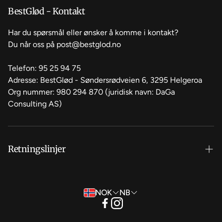
Om oss
BestGlød - Kontakt
Kontakt oss
Har du spørsmål eller ønsker å komme i kontakt?
Du når oss på post@bestglod.no
Vanlige spørsmål
Telefon: 95 25 94 75
Adresse: BestGlød - Søndersrødveien 6, 3295 Helgeroa
Org nummer: 980 294 870 (juridisk navn: DaGa
Consulting AS)
Retningslinjer
Vilkår for bruk
NOK
NB
Retningslinjer for angrerett
Personvernerklæring