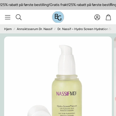
25% rabatt på første bestilling!
Gratis frakt!
25% rabatt på første bestilling
Konto
Han
Søk
Hjem
Annsiktsserum Dr. Nassif
Dr. Nassif – Hydro Screen Hydration Ser