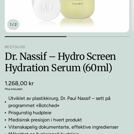
1
/
2
BESTGLOD
Dr. Nassif – Hydro Screen
Hydration Serum (60ml)
Vanlig
1.268,00 kr
pris
Mva inkludert.
Utviklet av plastikkirurg, Dr. Paul Nassif – sett på
programmet «Botched»
Prisgunstig hudpleie
Medisinsk presisjon i hvert produkt
Vitenskapelig dokumenterte, effektive ingredienser